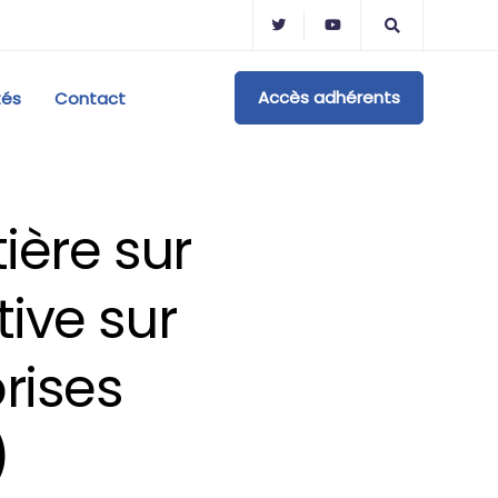
Accès adhérents
tés
Contact
tière sur
tive sur
rises
)