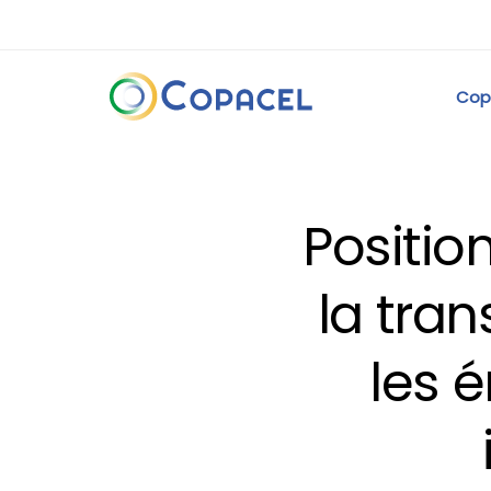
Cop
Position
la tran
les 