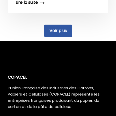
de croissance de l’industrie papetière face
au contexte actuel et à venir. - Bilan
économique 2020 de l’industrie papetière
française - Bilan des principaux segments
de marché - Quelles perspectives un an
après le début de la crise «COVID» ?
Télécharger le dossier de presse
COPACEL
L’Union Française des Industries des Cartons,
Papiers et Celluloses (COPACEL) représente les
entreprises françaises produisant du papier, du
carton et de la pâte de cellulose