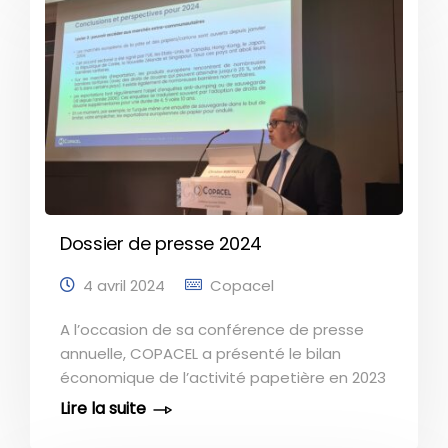
d’actualité, que sont l’impact des droits de
douane mis en place par les Etats-Unis et
l’organisation future du marché de
l’électricité (post ARENH). Les représentant
de COPACEL ont également abordé la
nécessaire baisse de la pression fiscale,
ainsi que la simplification de la législation,
notamment celle mise en place dans le
cadre du Pacte [...]
Dossier de presse 2024
4 avril 2024
Copacel
A l’occasion de sa conférence de presse
annuelle, COPACEL a présenté le bilan
économique de l’activité papetière en 2023
et dressé les perspectives pour l’année en
cours. En dépit d’un contexte économique