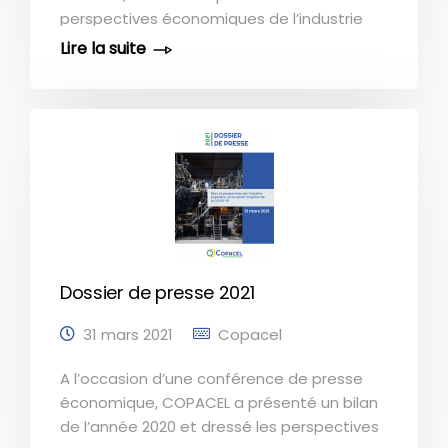
perspectives économiques de l’industrie
papetière en 2022, après le fort rebond
d’activité observé en 2021 (+7%). Dans un
contexte de hausse inédite des coûts des
matières premières et de l’énergie, les
entreprises papetières françaises devront
faire face en 2022 à plusieurs risques liés
pour certains d’entre eux au conflit en
Ukraine : - Le maintien durable des prix de
l’énergie élevés - Le renchérissement de
différentes matières premières (bois,
amidon) - Une décélération (plus ou moins
Dossier de presse 2021
brutale) de consommation causée par la
combination de l’inflation et du conflit en
31 mars 2021
Copacel
[...]
A l’occasion d’une conférence de presse
économique, COPACEL a présenté un bilan
de l’année 2020 et dressé les perspectives