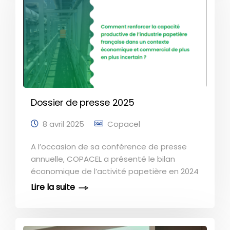
renforcement des dispositifs de protection
du marché européen, valorisation de
l’avantage compétitif du parc
électronucléaire français -dispositif « post-
ARENH »- , développement d’une politique
forestière davantage orientée vers sa
fonction économique, simplification du
cadre réglementaire, adaptation des
Dossier de presse 2025
exigences environnementales aux
capacités d’investissement des
8 avril 2025
Copacel
entreprises [...]
A l’occasion de sa conférence de presse
annuelle, COPACEL a présenté le bilan
économique de l’activité papetière en 2024
et dressé les perspectives pour l’année en
cours. Ce point avec la presse a été
l’occasion pour les membres du Bureau de
COPACEL de présenter les sujets