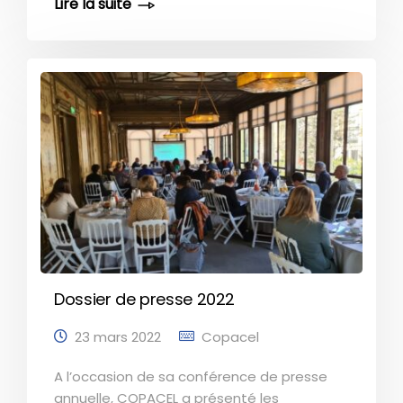
marqué par la « polycrise ». Que retenir
principalement ? L’activité papetière a été
soutenue en 2022 (7,7 milliards d’euros de
chiffre d’affaires) Toutes les familles de
papiers et cartons ont connu une hausse
de leur prix de vente L’outil industriel a
poursuivi son évolution : accroissement de
la capacité de production des papiers et
cartons d’emballage, réduction de la
production des papiers graphiques L’année
2022 a été marqué par une hausse
considérable des coûts de l’énergie et des
matières [...]
Dossier de presse 2022
23 mars 2022
Copacel
A l’occasion de sa conférence de presse
annuelle, COPACEL a présenté les