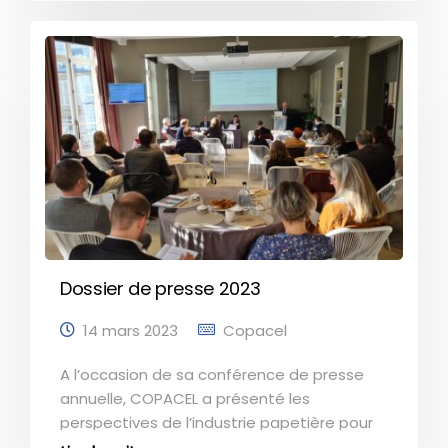
très contraint, une reprise d’activité devrait
se confirmer en 2024. L’industrie papetière
plaide par ailleurs pour une réorientation
des politiques communautaires à
l’occasion des élections européennes, afin
de favoriser la compétitivité des industries.
Télécharger le dossier de presse
Dossier de presse 2023
14 mars 2023
Copacel
A l’occasion de sa conférence de presse
annuelle, COPACEL a présenté les
perspectives de l’industrie papetière pour
2023, dans un environnement économique