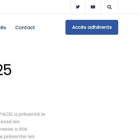
Accès adhérents
tés
Contact
25
PACEL a présenté le
ressé les
presse a été
e présenter les