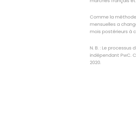
marchés français et
Comme la méthode de
mensuelles a changé 
mois postérieurs à 
N. B. : Le processus 
indépendant PwC. COP
2020.