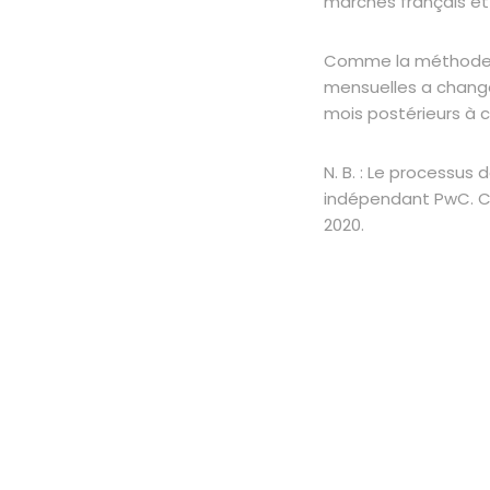
marchés français et
Comme la méthode de
mensuelles a changé 
mois postérieurs à 
N. B. : Le processus 
indépendant PwC. COP
2020.