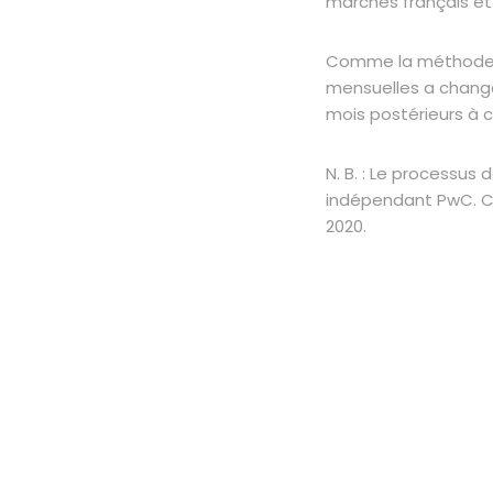
marchés français et
Comme la méthode de
mensuelles a changé 
mois postérieurs à 
N. B. : Le processus 
indépendant PwC. COP
2020.