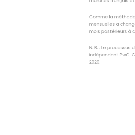
marchés français et
Comme la méthode de
mensuelles a changé 
mois postérieurs à 
N. B. : Le processus 
indépendant PwC. COP
2020.