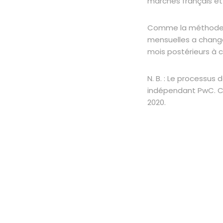
marchés français et
Comme la méthode de
mensuelles a changé 
mois postérieurs à 
N. B. : Le processus 
indépendant PwC. COP
2020.