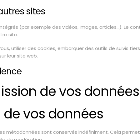
utres sites
 intégrés (par exemple des vidéos, images, articles…). Le co
re site.
us, utiliser des cookies, embarquer des outils de suivis tier
r leur site web.
dience
smission de vos donnée
 de vos données
 ses métadonnées sont conservés indéfiniment. Cela perme
file de modération.