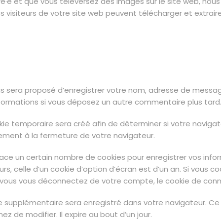
stré·e et que vous téléversez des images sur le site web, nou
visiteurs de votre site web peuvent télécharger et extrair
ous sera proposé d’enregistrer votre nom, adresse de messa
 informations si vous déposez un autre commentaire plus tard
kie temporaire sera créé afin de déterminer si votre navigat
ment à la fermeture de votre navigateur.
ce un certain nombre de cookies pour enregistrer vos infor
rs, celle d’un cookie d’option d’écran est d’un an. Si vous c
vous vous déconnectez de votre compte, le cookie de conn
kie supplémentaire sera enregistré dans votre navigateur. C
z de modifier. Il expire au bout d’un jour.