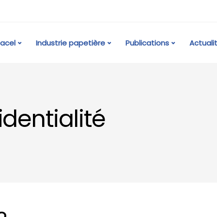
acel
Industrie papetière
Publications
Actuali
identialité