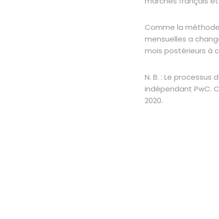
marchés français et
Comme la méthode de
mensuelles a changé 
mois postérieurs à 
N. B. : Le processus 
indépendant PwC. COP
2020.