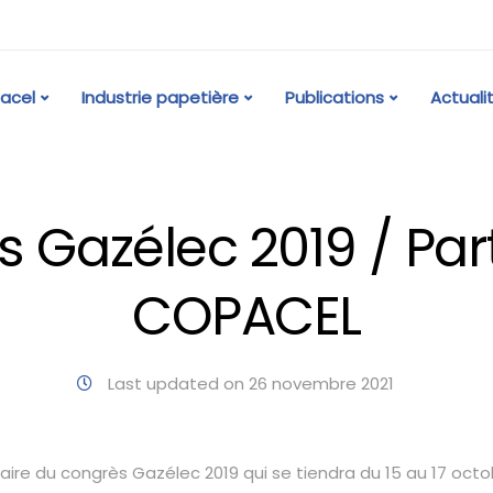
acel
Industrie papetière
Publications
Actuali
 Gazélec 2019 / Par
COPACEL
Last updated on 26 novembre 2021
re du congrès Gazélec 2019 qui se tiendra du 15 au 17 octob