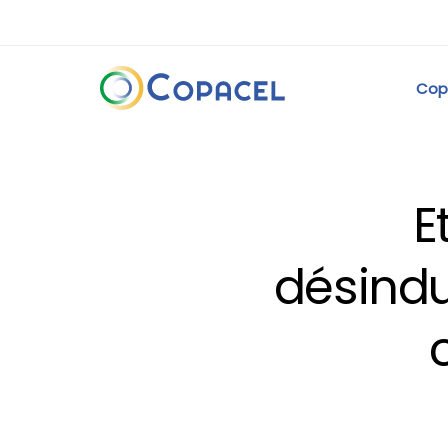
Cop
E
désindu