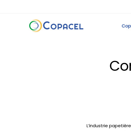
Cop
Co
L’industrie papetièr