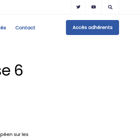
Accès adhérents
tés
Contact
e 6
opéen sur les