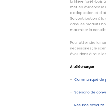
la filière forêt-boi
met en évidence le r
d’adaptation et d’a
Sa contribution à la
dans les produits bo
maximiser la contribu
Pour atteindre la n
nécessaires ; le sc
évolutions à tous le
A télécharger
–
Communiqué de 
–
Scénario de conv
–
Résumé exécutif