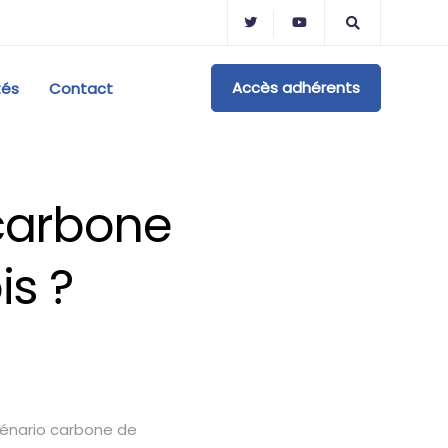
Accès adhérents
tés
Contact
 carbone
is ?
scénario carbone de