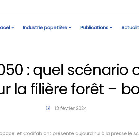
acel
Industrie papetière
Publications
Actuali
50 : quel scénario
r la filière forêt – bo
13 février 2024
Copacel et Codifab ont présenté aujourd’hui à la presse le 