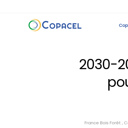
Cop
2030-20
pou
France Bois Forêt , 