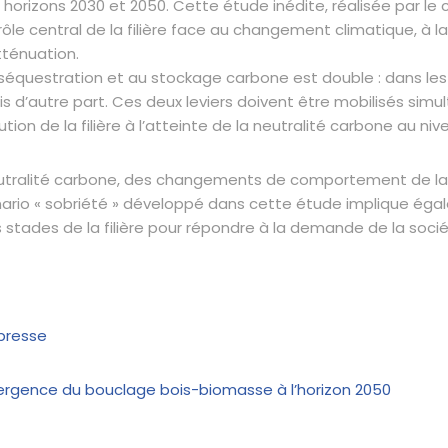
s à horizons 2030 et 2050. Cette étude inédite, réalisée par l
ôle central de la filière face au changement climatique, à l
tténuation.
 séquestration et au stockage carbone est double : dans les
is d’autre part. Ces deux leviers doivent être mobilisés si
tion de la filière à l’atteinte de la neutralité carbone au niv
eutralité carbone, des changements de comportement de la
énario « sobriété » développé dans cette étude implique ég
s stades de la filière pour répondre à la demande de la socié
presse
ergence du bouclage bois-biomasse à l’horizon 2050