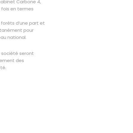
e cabinet Carbone 4,
a fois en termes
 forêts d’une part et
multanément pour
eau national.
 société seront
alement des
té.