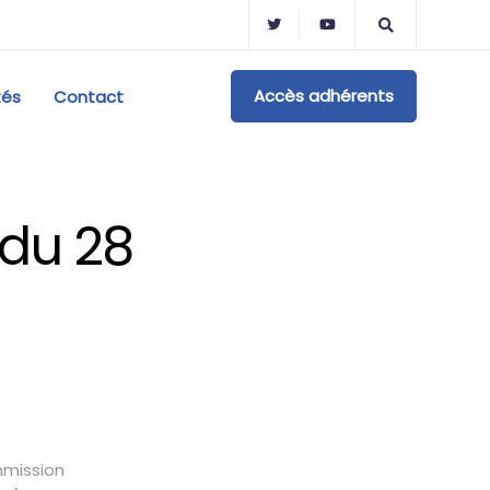
Accès adhérents
tés
Contact
du 28
mmission