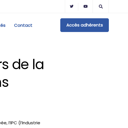
Accès adhérents
tés
Contact
s de la
ns
, l’IPC (l’Industrie