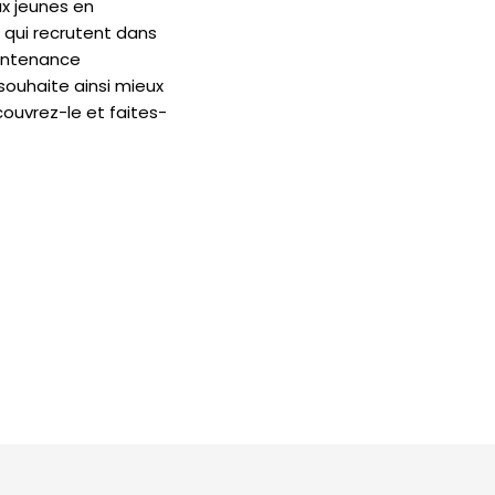
ux jeunes en
s qui recrutent dans
aintenance
n souhaite ainsi mieux
écouvrez-le et faites-