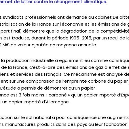
ermet de lutter contre le changement climatique.
s syndicats professionnels ont demandé au cabinet Deloitte
rialisation de la France sur l’économie et les émissions de 
port final
) démontre que la dégradation de la compétitivité 
s’est traduite, durant la période 1995–2015, par un recul de l
0 M€ de valeur ajoutée en moyenne annuelle.
e la production industrielle a également eu comme conséq
de la France, c’est-à-dire des émissions de gaz à effet de se
ns et services des Français. Ce mécanisme est analysé de
t sur une comparaison de l’empreinte carbone du papier jo
 L’étude a permis de démontrer qu’un papier
rance est 3 fois moins « carboné » qu’un papier importé d’Esp
u’un papier importé d’Allemagne.
duction sur le sol national a pour conséquence une augment
ns manufacturés produits dans des pays où leur fabrication