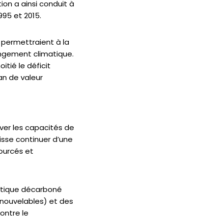
tion a ainsi conduit à
95 et 2015.
 permettraient à la
hangement climatique.
itié le déficit
an de valeur
rver les capacités de
uisse continuer d’une
sourcés et
gétique décarboné
enouvelables) et des
ontre le