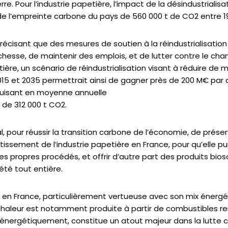
re. Pour l’industrie papetière, l’impact de la désindustrialisa
 l’empreinte carbone du pays de 560 000 t de CO2 entre 19
récisant que des mesures de soutien à la réindustrialisation
richesse, de maintenir des emplois, et de lutter contre le c
tière, un scénario de réindustrialisation visant à réduire de mo
15 et 2035 permettrait ainsi de gagner près de 200 M€ par 
duisant en moyenne annuelle
 de 312 000 t CO2.
al, pour réussir la transition carbone de l’économie, de prése
tissement de l’industrie papetière en France, pour qu’elle p
s propres procédés, et offrir d’autre part des produits bio
iété tout entière.
re en France, particulièrement vertueuse avec son mix éner
chaleur est notamment produite à partir de combustibles r
énergétiquement, constitue un atout majeur dans la lutte c