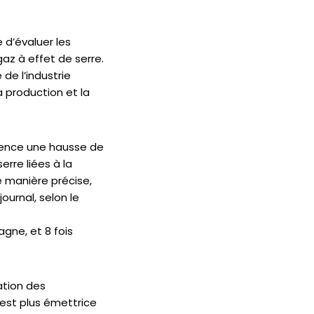
 d’évaluer les
gaz à effet de serre.
de l’industrie
a production et la
uence une hausse de
rre liées à la
 manière précise,
urnal, selon le
agne, et 8 fois
ation des
 est plus émettrice