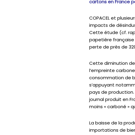
cartons en France p
COPACEL et plusieur
impacts de désindust
Cette étude (cf.
rap
papetière française 
perte de près de 32
Cette diminution d
l’empreinte carbone 
consommation de bie
s’appuyant notammen
pays de production.
journal produit en F
moins « carboné » q
La baisse de la pro
importations de bie