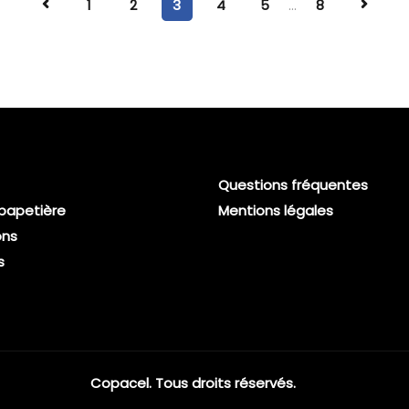
1
2
3
4
5
...
8
Questions fréquentes
 papetière
Mentions légales
ons
s
Copacel. Tous droits réservés.