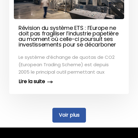
Révision du système ETS : l’Europe ne
doit pas fragiliser l’industrie papetière
au moment où celle-ci poursuit ses
investissements pour se décarboner
Le système d’échange de quotas de CO2
(European Trading Scheme) est depuis
2005 le principal outil permettant aux
entreprises industrielles exposées au risque
de délocalisation (dites « fuites de carbone
») de réduire leurs émissions de gaz à effet
de serre. L’ETS repose sur un principe simple
: si, au cours d’une année, une entreprise
émet plus de CO2 fossile que la quantité
de quotas qui lui a été allouée, elle doit
acheter la quantité manquante sur le