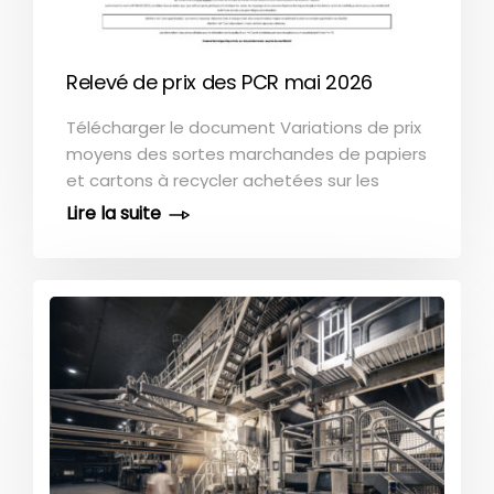
PwC portant sur l’année 2020. [...]
Relevé de prix des PCR mai 2026
Télécharger le document Variations de prix
moyens des sortes marchandes de papiers
et cartons à recycler achetées sur les
marchés français et destinées aux usines
de recyclage. Comme la méthode de
calcul des niveaux de prix permettant la
détermination des variations mensuelles a
changé en octobre 2016, il n'est pas
possible de reconstituer une série de prix
pour les mois postérieurs à cette date. N. B.
: Le processus de traitement des prix des
papiers et cartons à recycler est vérifié par
le cabinet indépendant PwC. COPACEL tient
à la disposition des tiers l’attestation de