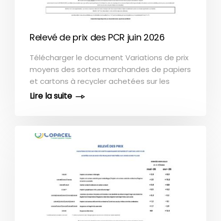
Relevé de prix des PCR juin 2026
Télécharger le document Variations de prix
moyens des sortes marchandes de papiers
et cartons à recycler achetées sur les
marchés français et destinées aux usines
de recyclage. Comme la méthode de
calcul des niveaux de prix permettant la
détermination des variations mensuelles a
changé en octobre 2016, il n'est pas
possible de reconstituer une série de prix
pour les mois postérieurs à cette date. N. B.
: Le processus de traitement des prix des
papiers et cartons à recycler est vérifié par
le cabinet indépendant PwC. COPACEL tient
à la disposition des tiers l’attestation de