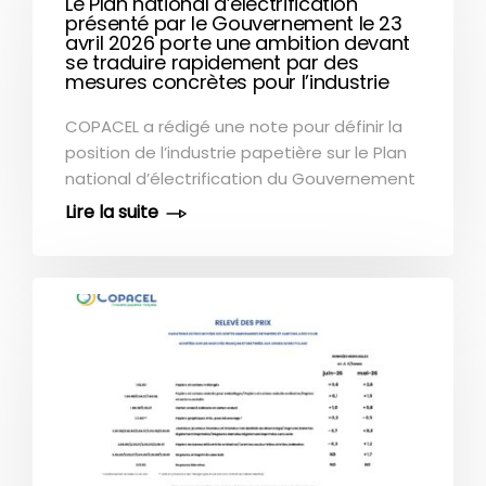
Le Plan national d’électrification
services rendus aux systèmes électriques
présenté par le Gouvernement le 23
Des aides à l’investissement plus simples et
avril 2026 porte une ambition devant
plus rapides Pour en savoir plus, consultez
se traduire rapidement par des
mesures concrètes pour l’industrie
le document ici
COPACEL a rédigé une note pour définir la
position de l’industrie papetière sur le Plan
national d’électrification du Gouvernement
Télécharger le document