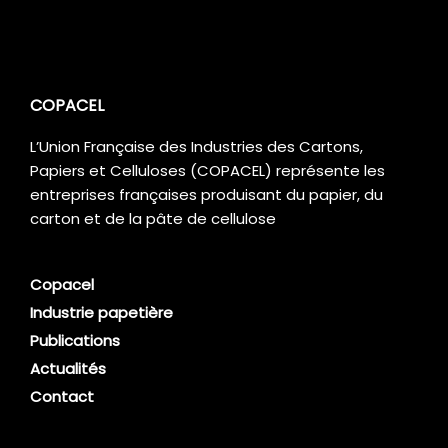
marché du carbone. Cette approche incite
économiquement les entreprises à réduire
leurs émissions. Ce système a fait la
preuve de son efficacité [...]
COPACEL
L’Union Française des Industries des Cartons,
Papiers et Celluloses (COPACEL) représente les
entreprises françaises produisant du papier, du
carton et de la pâte de cellulose
Copacel
Industrie papetière
Publications
Actualités
Contact